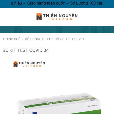
logo thương hiệu ✓ Giao hàng toàn quốc ✓ Số Lượng 100 cái.
TRANG CHỦ
/
ĐỒ PHÒNG DỊCH
/
BỘ KIT TEST COVID
BỘ KIT TEST COVID 04