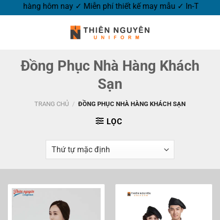
g hôm nay ✓ Miễn phí thiết kế may mẫu ✓ In-Thêu logo thương
Đồng Phục Nhà Hàng Khách
Sạn
TRANG CHỦ
/
ĐỒNG PHỤC NHÀ HÀNG KHÁCH SẠN
LỌC