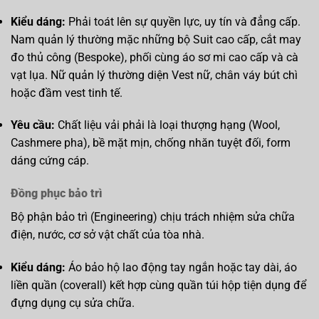
Kiểu dáng:
Phải toát lên sự quyền lực, uy tín và đẳng cấp.
Nam quản lý thường mặc những bộ Suit cao cấp, cắt may
đo thủ công (Bespoke), phối cùng áo sơ mi cao cấp và cà
vạt lụa. Nữ quản lý thường diện Vest nữ, chân váy bút chì
hoặc đầm vest tinh tế.
Yêu cầu:
Chất liệu vải phải là loại thượng hạng (Wool,
Cashmere pha), bề mặt mịn, chống nhăn tuyệt đối, form
dáng cứng cáp.
Đồng phục bảo trì
Bộ phận bảo trì (Engineering) chịu trách nhiệm sửa chữa
điện, nước, cơ sở vật chất của tòa nhà.
Kiểu dáng:
Áo bảo hộ lao động tay ngắn hoặc tay dài, áo
liền quần (coverall) kết hợp cùng quần túi hộp tiện dụng để
đựng dụng cụ sửa chữa.