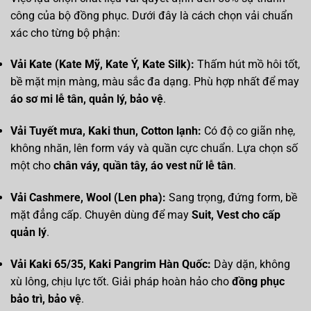
công của bộ đồng phục. Dưới đây là cách chọn vải chuẩn
xác cho từng bộ phận:
Vải Kate (Kate Mỹ, Kate Ý, Kate Silk):
Thấm hút mồ hôi tốt,
bề mặt mịn màng, màu sắc đa dạng. Phù hợp nhất để may
áo sơ mi lễ tân, quản lý, bảo vệ
.
Vải Tuyết mưa, Kaki thun, Cotton lạnh:
Có độ co giãn nhẹ,
không nhăn, lên form váy và quần cực chuẩn. Lựa chọn số
một cho
chân váy, quần tây, áo vest nữ lễ tân
.
Vải Cashmere, Wool (Len pha):
Sang trọng, đứng form, bề
mặt đẳng cấp. Chuyên dùng để may
Suit, Vest cho cấp
quản lý
.
Vải Kaki 65/35, Kaki Pangrim Hàn Quốc:
Dày dặn, không
xù lông, chịu lực tốt. Giải pháp hoàn hảo cho
đồng phục
bảo trì, bảo vệ
.