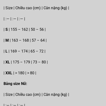
| Size | Chiều cao (cm) | Cân nặng (kg) |
| :— | :— | :— |
|
S
| 155 – 162 | 50 – 56 |
|
M
| 163 – 168 | 57 – 64 |
|
L
| 169 – 174 | 65 – 72 |
|
XL
| 175 – 179 | 73 – 80 |
|
XXL
| > 180 | > 80 |
Bảng size Nữ:
| Size | Chiều cao (cm) | Cân nặng (kg) |
| :— | :— | :— |