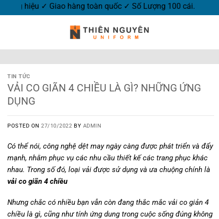
ặt hàng hôm nay ✓ Miễn phí thiết kế may mẫu ✓ In-Thêu logo t
TIN TỨC
VẢI CO GIÃN 4 CHIỀU LÀ GÌ? NHỮNG ỨNG
DỤNG
POSTED ON
27/10/2022
BY
ADMIN
Có thể nói, công nghệ dệt may ngày càng được phát triển và đẩy
mạnh, nhằm phục vụ các nhu cầu thiết kế các trang phục khác
nhau. Trong số đó, loại vải được sử dụng và ưa chuộng chính là
vải co giãn 4 chiều
Nhưng chắc có nhiều bạn vẫn còn đang thắc mắc vải co giản 4
chiều là gì, cũng như tính ứng dung trong cuộc sống đúng không