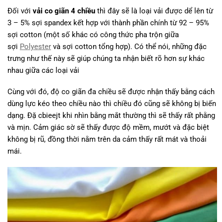
Đối với
vải co giãn 4 chiều
thì đây sẽ là loại vải được dể lên từ
3 – 5% sợi spandex kết hợp với thành phần chính từ 92 – 95%
sợi cotton (một số khác có công thức pha trộn giữa
sợi
Polyester
và sợi cotton tổng hợp). Có thể nói, những đặc
trưng như thế này sẽ giúp chúng ta nhận biết rõ hơn sự khác
nhau giữa các loại vải
Cùng với đó, độ co giãn đa chiều sẽ được nhận thấy bằng cách
dùng lực kéo theo chiều nào thì chiều đó cũng sẽ không bị biến
dạng. Đặ cbieejt khi nhìn bằng mắt thường thì sẽ thấy rất phằng
và mịn. Cảm giác sờ sẽ thấy được độ mềm, mướt và đặc biệt
không bị rũ, đồng thời nằm trên da cảm thấy rất mát và thoải
mái.