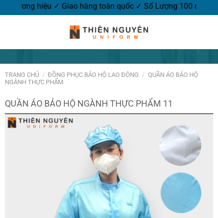
o thương hiệu ✓ Giao hàng toàn quốc ✓ Số Lượng 100 cái.
TRANG CHỦ
/
ĐỒNG PHỤC BẢO HỘ LAO ĐỘNG
/
QUẦN ÁO BẢO HỘ
NGÀNH THỰC PHẨM
QUẦN ÁO BẢO HỘ NGÀNH THỰC PHẨM 11