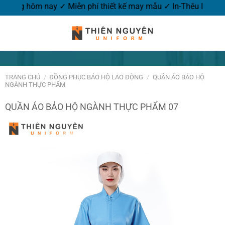
Đặt hàng hôm nay ✓ Miễn phí thiết kế may mẫu ✓ In-Thêu l
TRANG CHỦ
/
ĐỒNG PHỤC BẢO HỘ LAO ĐỘNG
/
QUẦN ÁO BẢO HỘ
NGÀNH THỰC PHẨM
QUẦN ÁO BẢO HỘ NGÀNH THỰC PHẨM 07