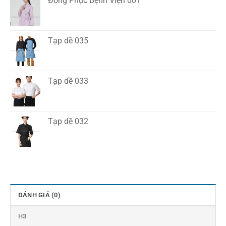
Đồng Phục Bệnh Viện 001
Tạp dề 035
Tạp dề 033
Tạp dề 032
ĐÁNH GIÁ (0)
H3