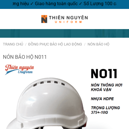
êu logo thương hiệu ✓ Giao hàng toàn quốc ✓ Số Lượng 100 cá
TRANG CHỦ
/
ĐỒNG PHỤC BẢO HỘ LAO ĐỘNG
/
NÓN BẢO HỘ
NÓN BẢO HỘ N011