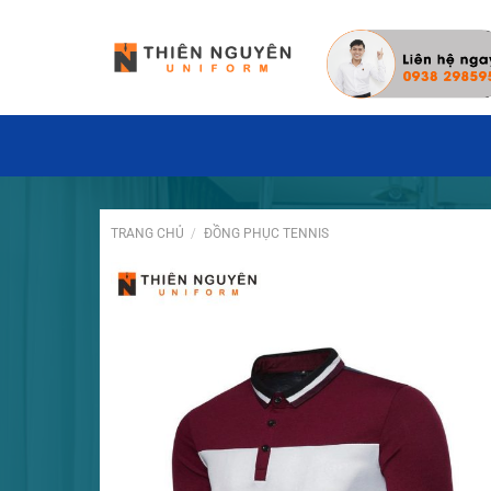
Đặt hàng hôm nay ✓ Miễn phí thiết kế may mẫ
TRANG CHỦ
/
ĐỒNG PHỤC TENNIS