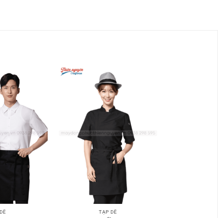
 DỀ
TẠP DỀ