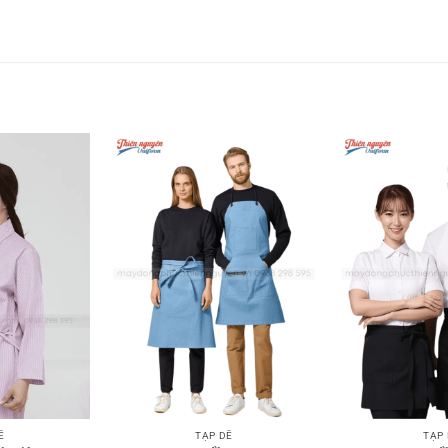
TẠP DỀ
TẠP
Ề