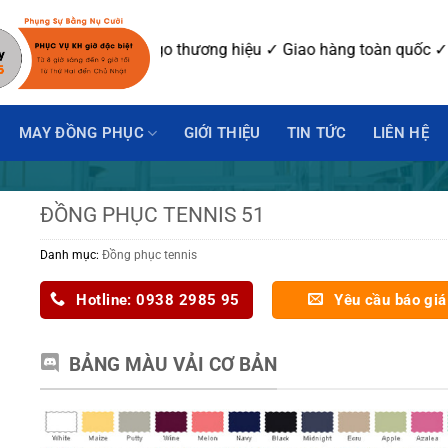
u ✓ In-Thêu logo thương hiệu ✓ Giao hàng toàn quốc ✓ Số Lượ
MAY ĐỒNG PHỤC
GIỚI THIỆU
TIN TỨC
LIÊN HỆ
ĐỒNG PHỤC TENNIS 51
Danh mục:
Đồng phục tennis
Hotline: 0938 2985 95
Yêu cầu báo giá
BẢNG MÀU VẢI CƠ BẢN