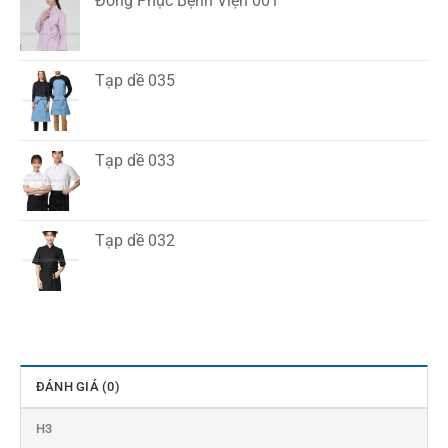
Đồng Phục Bệnh Viện 001
Tạp dề 035
Tạp dề 033
Tạp dề 032
ĐÁNH GIÁ (0)
H3