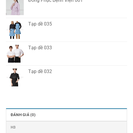
Đồng Phục Bệnh Viện 001
Tạp dề 035
Tạp dề 033
Tạp dề 032
ĐÁNH GIÁ (0)
H3