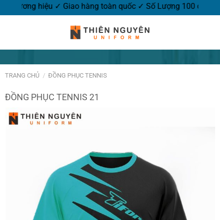
êu logo thương hiệu ✓ Giao hàng toàn quốc ✓ Số Lượng 100 cá
TRANG CHỦ
/
ĐỒNG PHỤC TENNIS
ĐỒNG PHỤC TENNIS 21