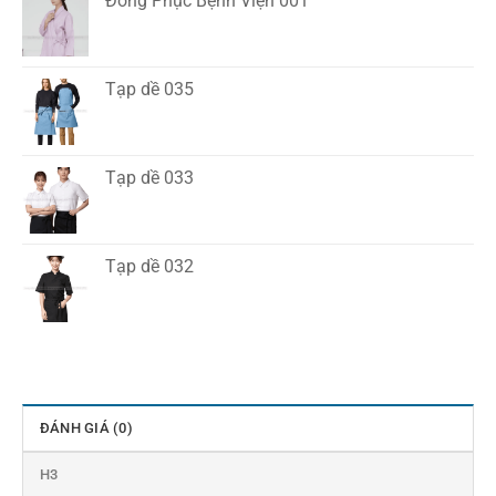
Đồng Phục Bệnh Viện 001
Tạp dề 035
Tạp dề 033
Tạp dề 032
ĐÁNH GIÁ (0)
H3