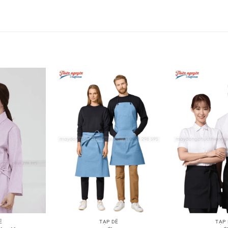
TẠP DỀ
TẠP
Ề