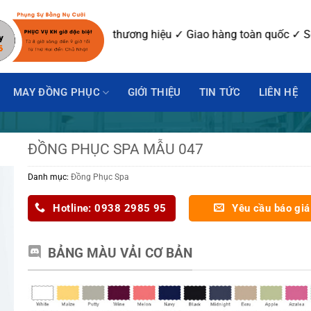
u ✓ In-Thêu logo thương hiệu ✓ Giao hàng toàn quốc ✓ Số Lượ
MAY ĐỒNG PHỤC
GIỚI THIỆU
TIN TỨC
LIÊN HỆ
ĐỒNG PHỤC SPA MẪU 047
Danh mục:
Đồng Phục Spa
Hotline: 0938 2985 95
Yêu cầu báo giá
BẢNG MÀU VẢI CƠ BẢN