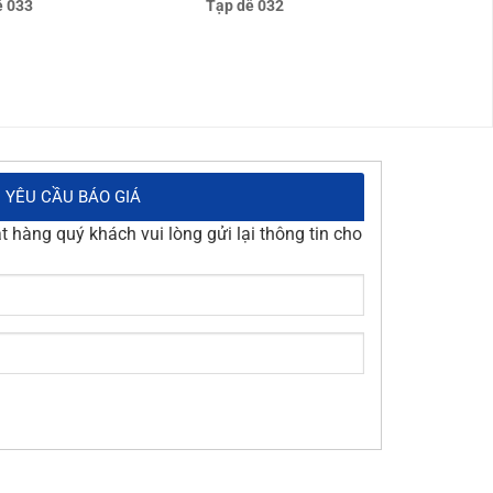
ề 033
Tạp dề 032
YÊU CẦU BÁO GIÁ
 hàng quý khách vui lòng gửi lại thông tin cho