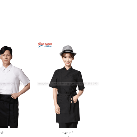
 DỀ
TẠP DỀ