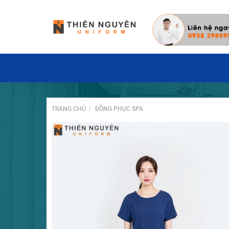
Đặt hàng hôm nay ✓ Miễn phí thiết kế may mẫ
TRANG CHỦ
/
ĐỒNG PHỤC SPA