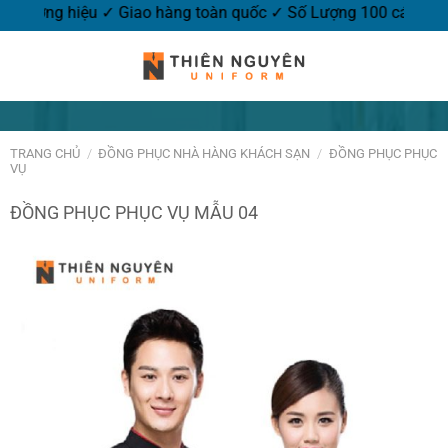
go thương hiệu ✓ Giao hàng toàn quốc ✓ Số Lượng 100 cái.
TRANG CHỦ
/
ĐỒNG PHỤC NHÀ HÀNG KHÁCH SẠN
/
ĐỒNG PHỤC PHỤC
VỤ
ĐỒNG PHỤC PHỤC VỤ MẪU 04