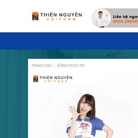
Đặt hàng hôm nay ✓ Miễn phí thiết kế may mẫ
TRANG CHỦ
/
ĐỒNG PHỤC PG