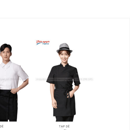
 DỀ
TẠP DỀ