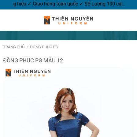
 logo thương hiệu ✓ Giao hàng toàn quốc ✓ Số Lượng 100 cái.
TRANG CHỦ
/
ĐỒNG PHỤC PG
ĐỒNG PHỤC PG MẪU 12