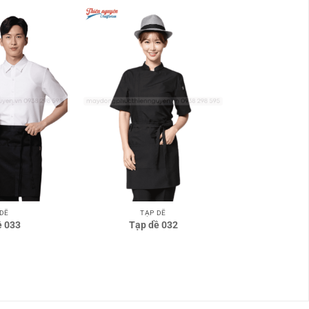
 DỀ
TẠP DỀ
ề 033
Tạp dề 032