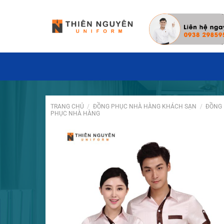
Đặt hàng hôm nay ✓ Miễn phí thiết kế may 
TRANG CHỦ
/
ĐỒNG PHỤC NHÀ HÀNG KHÁCH SẠN
/
ĐỒNG
PHỤC NHÀ HÀNG