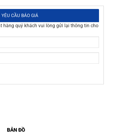
YÊU CẦU BÁO GIÁ
 hàng quý khách vui lòng gửi lại thông tin cho
BẢN ĐỒ