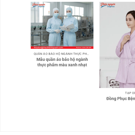
QUẦN ÁO BẢO HỘ NGÀNH THỰC PHẨM
Mẫu quần áo bảo hộ ngành
thực phẩm màu xanh nhạt
TẠP D
31
Đồng Phục Bện