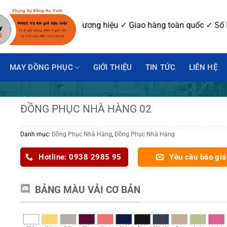
mẫu ✓ In-Thêu logo thương hiệu ✓ Giao hàng toàn quốc ✓ Số Lư
MAY ĐỒNG PHỤC
GIỚI THIỆU
TIN TỨC
LIÊN HỆ
ĐỒNG PHỤC NHÀ HÀNG 02
Danh mục:
Đồng Phục Nhà Hàng
,
Đồng Phục Nhà Hàng
Hotline: 0938 2985 95
Yêu cầu báo giá
BẢNG MÀU VẢI CƠ BẢN