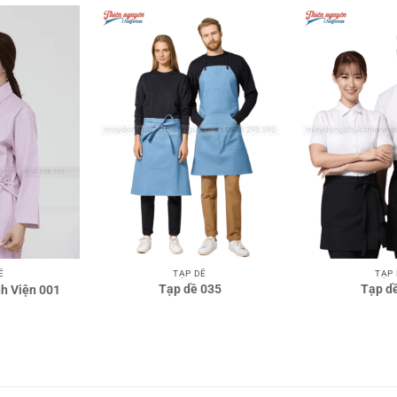
TẠP DỀ
TẠP
Ề
Tạp dề 035
Tạp d
h Viện 001