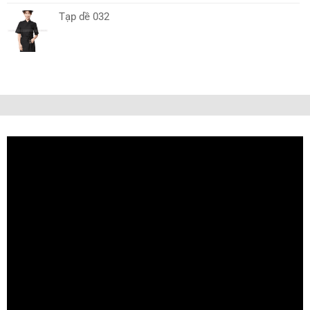
Tạp dề 032