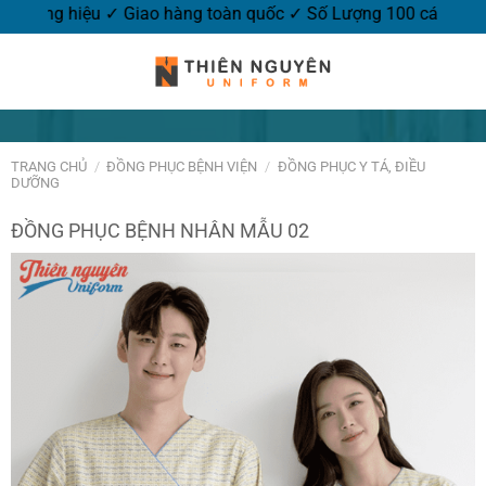
logo thương hiệu ✓ Giao hàng toàn quốc ✓ Số Lượng 100 cái.
TRANG CHỦ
/
ĐỒNG PHỤC BỆNH VIỆN
/
ĐỒNG PHỤC Y TÁ, ĐIỀU
DƯỠNG
ĐỒNG PHỤC BỆNH NHÂN MẪU 02