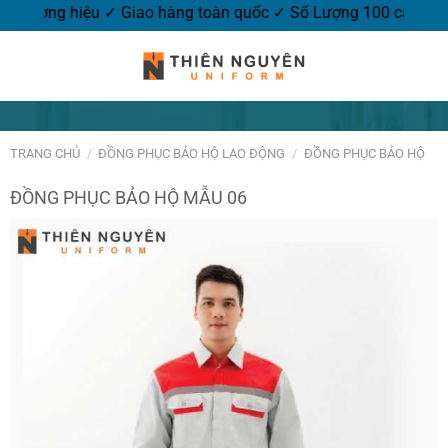
go thương hiệu ✓ Giao hàng toàn quốc ✓ Số Lượng 100 cái.
TRANG CHỦ
/
ĐỒNG PHỤC BẢO HỘ LAO ĐỘNG
/
ĐỒNG PHỤC BẢO HỘ
ĐỒNG PHỤC BẢO HỘ MẪU 06