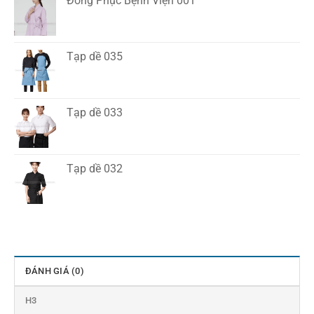
Đồng Phục Bệnh Viện 001
Tạp dề 035
Tạp dề 033
Tạp dề 032
ĐÁNH GIÁ (0)
H3