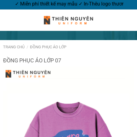
ng hôm nay ✓ Miễn phí thiết kế may mẫu ✓ In-Thêu logo thươn
TRANG CHỦ
/
ĐỒNG PHỤC ÁO LỚP
ĐỒNG PHỤC ÁO LỚP 07