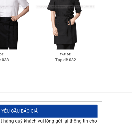
 DỀ
TẠP DỀ
ề 033
Tạp dề 032
YÊU CẦU BÁO GIÁ
 hàng quý khách vui lòng gửi lại thông tin cho