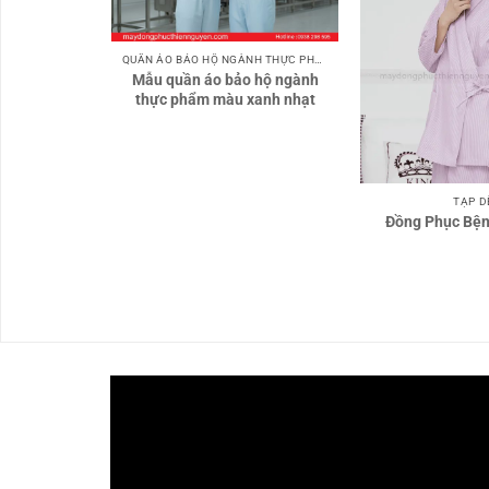
QUẦN ÁO BẢO HỘ NGÀNH THỰC PHẨM
Mẫu quần áo bảo hộ ngành
thực phẩm màu xanh nhạt
TẠP D
31
Đồng Phục Bện