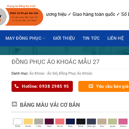
 mẫu ✓ In-Thêu logo thương hiệu ✓ Giao hàng toàn quốc ✓ Số L
MAY ĐỒNG PHỤC
GIỚI THIỆU
TIN TỨC
LIÊN HỆ
ĐỒNG PHỤC ÁO KHOÁC MẪU 27
Danh mục:
Áo Khoác - Áo Gió
,
Đồng Phục Áo Khoác
Hotline: 0938 2985 95
Yêu cầu báo giá
BẢNG MÀU VẢI CƠ BẢN