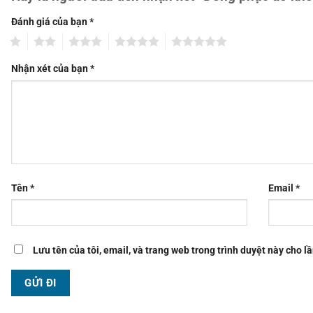
Đánh giá của bạn
*
1
2
3
4
5
Nhận xét của bạn
*
Tên
*
Email
*
Lưu tên của tôi, email, và trang web trong trình duyệt này cho lầ