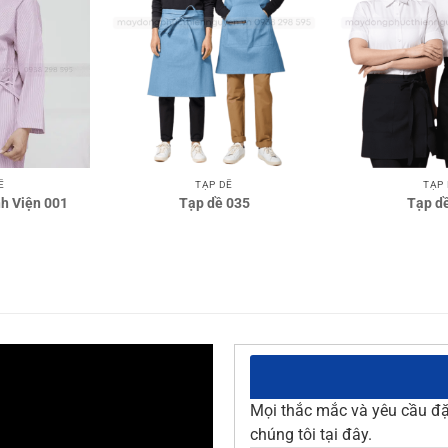
TẠP DỀ
TẠP
Ề
Tạp dề 035
Tạp d
h Viện 001
Mọi thắc mắc và yêu cầu đặt
chúng tôi tại đây.