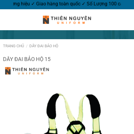
o thương hiệu ✓ Giao hàng toàn quốc ✓ Số Lượng 100 cái.
TRANG CHỦ
/
DÂY ĐAI BẢO HỘ
DÂY ĐAI BẢO HỘ 15