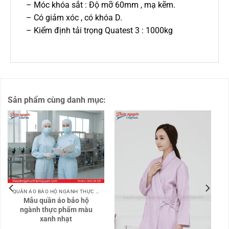
– Móc khóa sắt : Độ mỡ 60mm , mạ kẽm.
– Có giảm xóc , có khóa D.
– Kiểm định tải trọng Quatest 3 : 1000kg
Sản phẩm cùng danh mục:
QUẦN ÁO BẢO HỘ NGÀNH THỰC PHẨM
Mẫu quần áo bảo hộ
ngành thực phẩm màu
xanh nhạt