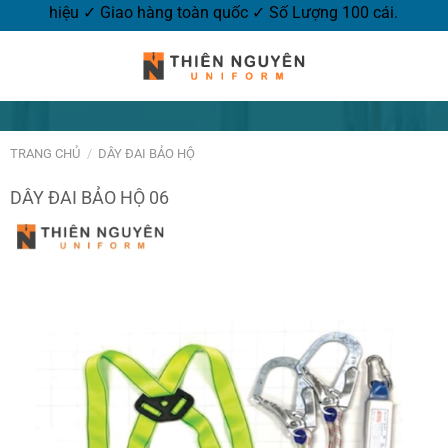
thương hiệu ✓ Giao hàng toàn quốc ✓ Số Lượng 100 cái.
TRANG CHỦ
/
DÂY ĐAI BẢO HỘ
DÂY ĐAI BẢO HỘ 06