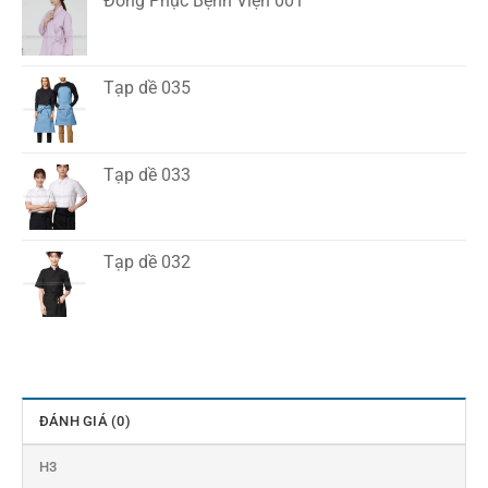
Đồng Phục Bệnh Viện 001
Tạp dề 035
Tạp dề 033
Tạp dề 032
ĐÁNH GIÁ (0)
H3