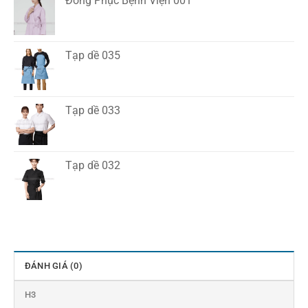
Đồng Phục Bệnh Viện 001
Tạp dề 035
Tạp dề 033
Tạp dề 032
ĐÁNH GIÁ (0)
H3