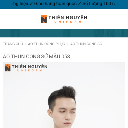
go thương hiệu ✓ Giao hàng toàn quốc ✓ Số Lượng 100 cái.
TRANG CHỦ
/
ÁO THUN ĐỒNG PHỤC
/
ÁO THUN CÔNG SỞ
ÁO THUN CÔNG SỞ MẪU 058