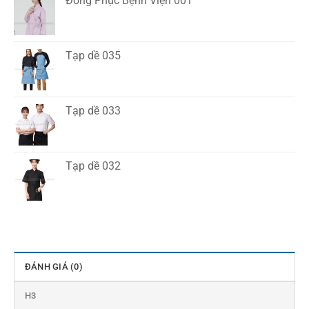
Đồng Phục Bệnh Viện 001
Tạp dề 035
Tạp dề 033
Tạp dề 032
ĐÁNH GIÁ (0)
H3