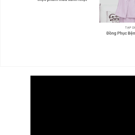
TẠP D
31
Đồng Phục Bện