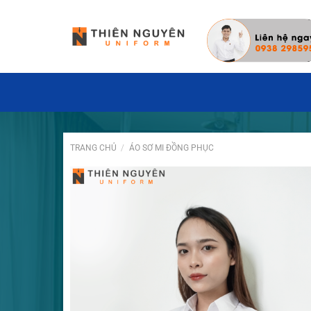
Đặt hàng hôm nay ✓ Miễn phí thiết kế may
TRANG CHỦ
/
ÁO SƠ MI ĐỒNG PHỤC