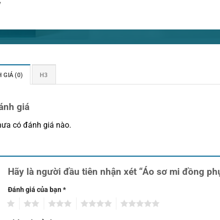
y
 GIÁ (0)
H3
ánh giá
ưa có đánh giá nào.
Hãy là người đầu tiên nhận xét “Áo sơ mi đồng p
Đánh giá của bạn
*
1
2
3
4
5