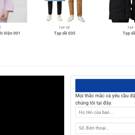
TẠP DỀ
TẠP
Ề
Tạp dề 035
Tạp d
h Viện 001
Mọi thắc mắc và yêu cầu đặt
chúng tôi tại đây.