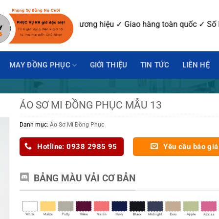
 mẫu ✓ In-Thêu logo thương hiệu ✓ Giao hàng toàn quốc ✓ Số L
MAY ĐỒNG PHỤC
GIỚI THIỆU
TIN TỨC
LIÊN HỆ
ÁO SƠ MI ĐỒNG PHỤC MẪU 13
Danh mục:
Áo Sơ Mi Đồng Phục
Hotline: 0938 2985 95
Yêu cầu báo giá
BẢNG MÀU VẢI CƠ BẢN