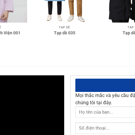
TẠP DỀ
TẠP
Ề
Tạp dề 035
Tạp d
h Viện 001
Mọi thắc mắc và yêu cầu đặt
chúng tôi tại đây.