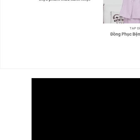
TẠP D
31
Đồng Phục Bện