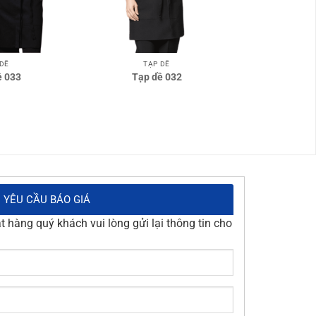
 DỀ
TẠP DỀ
ề 033
Tạp dề 032
YÊU CẦU BÁO GIÁ
 hàng quý khách vui lòng gửi lại thông tin cho