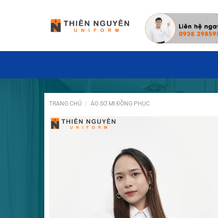
Đặt hàng hôm nay ✓ Miễn phí thiết 
TRANG CHỦ
/
ÁO SƠ MI ĐỒNG PHỤC