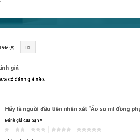
y
 GIÁ (0)
H3
ánh giá
ưa có đánh giá nào.
Hãy là người đầu tiên nhận xét “Áo sơ mi đồng p
Đánh giá của bạn
*
1
2
3
4
5