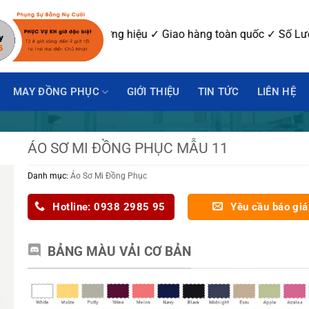
kế may mẫu ✓ In-Thêu logo thương hiệu ✓ Giao hàng toàn quốc
MAY ĐỒNG PHỤC
GIỚI THIỆU
TIN TỨC
LIÊN HỆ
ÁO SƠ MI ĐỒNG PHỤC MẪU 11
Danh mục:
Áo Sơ Mi Đồng Phục
Hotline: 0938 2985 95
Yêu cầu báo giá
BẢNG MÀU VẢI CƠ BẢN