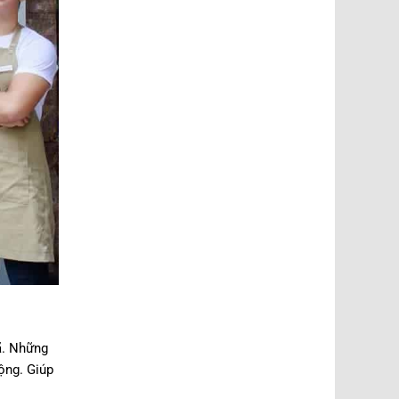
ã. Những
ộng. Giúp