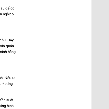
lâu để gọi
n nghiệp
 chu. Đây
 của quán
khách hàng
nh. Nếu ta
arketing
tần suất
ting hình