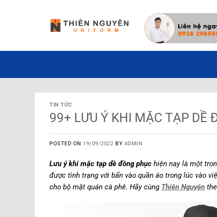
Đặt hàng hôm nay ✓ Miễn phí thiết kế ma
TIN TỨC
99+ LƯU Ý KHI MẶC TẠP DỀ
POSTED ON
19/09/2022
BY
ADMIN
Lưu ý khi mặc tạp dề đồng phục
hiện nay là một tron
được tình trạng với bẩn vào quần áo trong lúc vào v
cho bộ mặt quán cà phê. Hãy cùng
Thiên Nguyên
the