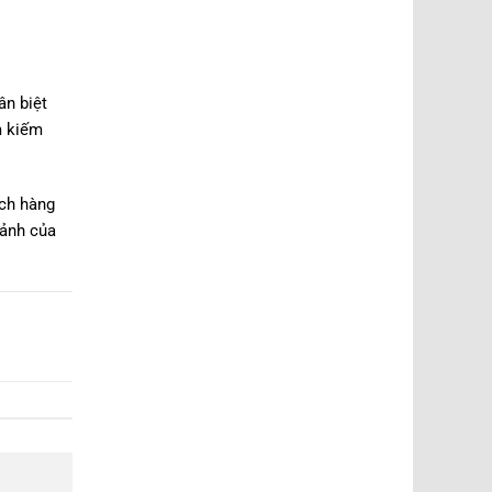
ân biệt
m kiếm
ách hàng
 ảnh của