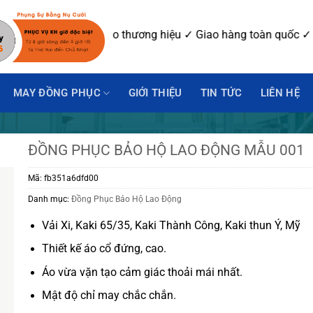
 ✓ In-Thêu logo thương hiệu ✓ Giao hàng toàn quốc ✓ Số Lượn
MAY ĐỒNG PHỤC
GIỚI THIỆU
TIN TỨC
LIÊN HỆ
ĐỒNG PHỤC BẢO HỘ LAO ĐỘNG MẪU 001
Mã:
fb351a6dfd00
Danh mục:
Đồng Phục Bảo Hộ Lao Động
Vải Xi, Kaki 65/35, Kaki Thành Công, Kaki thun Ý, Mỹ
Thiết kế áo cổ đứng, cao.
Áo vừa vặn tạo cảm giác thoải mái nhất.
Mật độ chỉ may chắc chắn.