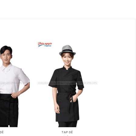
 DỀ
TẠP DỀ