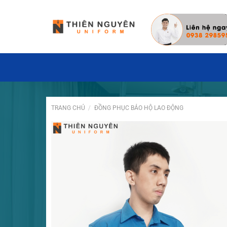
Đặt hàng hôm nay ✓ Miễn phí thiết kế may mẫu
TRANG CHỦ
/
ĐỒNG PHỤC BẢO HỘ LAO ĐỘNG