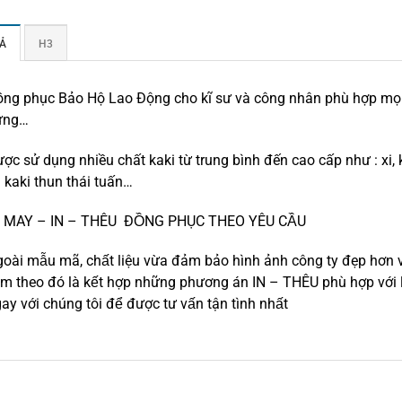
Ả
H3
ng phục Bảo Hộ Lao Động cho kĩ sư và công nhân phù hợp mọi 
ựng…
ợc sử dụng nhiều chất kaki từ trung bình đến cao cấp như : xi,
 kaki thun thái tuấn…
MAY – IN – THÊU ĐỒNG PHỤC THEO YÊU CẦU
oài mẫu mã, chất liệu vừa đảm bảo hình ảnh công ty đẹp hơn và
̀m theo đó là kết hợp những phương án IN – THÊU phù hợp với l
y với chúng tôi để được tư vấn tận tình nhất