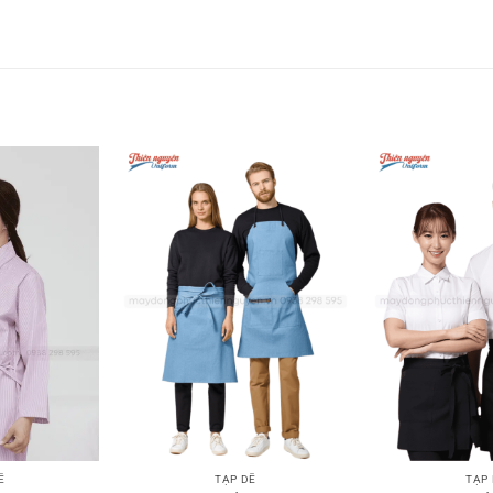
TẠP DỀ
TẠP
Ề