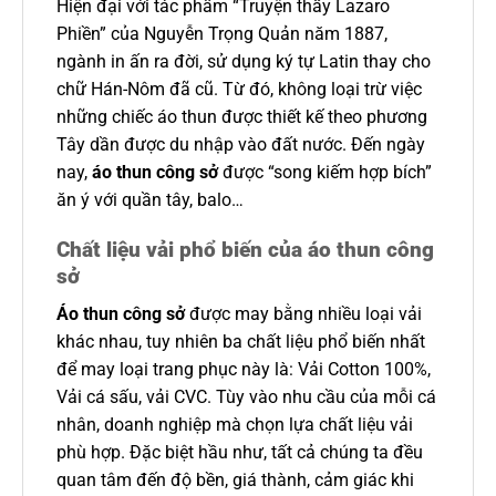
Hiện đại với tác phẩm “Truyện thầy Lazaro
Phiền” của Nguyễn Trọng Quản năm 1887,
ngành in ấn ra đời, sử dụng ký tự Latin thay cho
chữ Hán-Nôm đã cũ. Từ đó, không loại trừ việc
những chiếc áo thun được thiết kế theo phương
Tây dần được du nhập vào đất nước. Đến ngày
nay,
áo thun công sở
được “song kiếm hợp bích”
ăn ý với quần tây, balo…
Chất liệu vải phổ biến của áo thun công
sở
Áo thun công sở
được may bằng nhiều loại vải
khác nhau, tuy nhiên ba chất liệu phổ biến nhất
để may loại trang phục này là: Vải Cotton 100%,
Vải cá sấu, vải CVC. Tùy vào nhu cầu của mỗi cá
nhân, doanh nghiệp mà chọn lựa chất liệu vải
phù hợp. Đặc biệt hầu như, tất cả chúng ta đều
quan tâm đến độ bền, giá thành, cảm giác khi