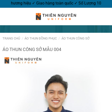
 In-Thêu logo thương hiệu ✓ Giao hàng toàn quốc ✓ Số Lượng 
TRANG CHỦ
/
ÁO THUN ĐỒNG PHỤC
/
ÁO THUN CÔNG SỞ
ÁO THUN CÔNG SỞ MẪU 004