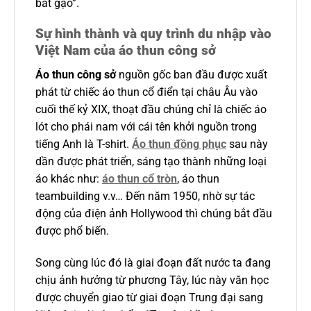
bát gạo”.
Sự hình thành và quy trình du nhập vào
Việt Nam của áo thun công sở
Áo thun công sở
nguồn gốc ban đầu được xuất
phát từ chiếc áo thun cổ điển tại châu Âu vào
cuối thế kỷ XIX, thoạt đầu chúng chỉ là chiếc áo
lót cho phái nam với cái tên khởi nguồn trong
tiếng Anh là T-shirt.
Áo thun đồng phục
sau này
dần được phát triển, sáng tạo thành những loại
áo khác như:
áo thun cổ tròn
, áo thun
teambuilding v.v… Đến năm 1950, nhờ sự tác
động của điện ảnh Hollywood thì chúng bắt đầu
được phổ biến.
Song cùng lúc đó là giai đoạn đất nước ta đang
chịu ảnh hưởng từ phương Tây, lúc này văn học
được chuyển giao từ giai đoạn Trung đại sang