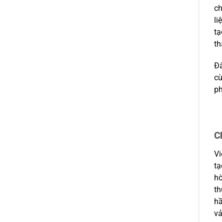
ch
li
tạ
th
Đâ
cù
ph
C
Vi
tạ
hò
th
hầ
vả