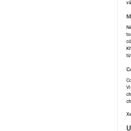
vả
M
Nê
to
cô
K
từ
C
Cơ
Vì
ch
ch
Xe
Ư