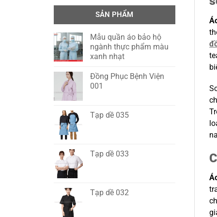
s
SẢN PHẨM
Áo
th
Mẫu quần áo bảo hộ
đ
ngành thực phẩm màu
te
xanh nhạt
bi
Đồng Phục Bệnh Viện
001
So
ch
Tr
Tạp dề 035
lo
n
Tạp dề 033
C
Áo
tr
Tạp dề 032
ch
gi