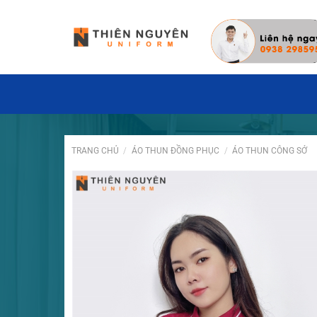
Đặt hàng hôm nay ✓ 
TRANG CHỦ
/
ÁO THUN ĐỒNG PHỤC
/
ÁO THUN CÔNG SỞ