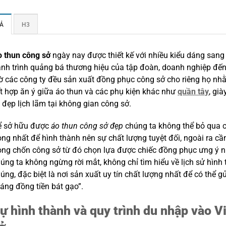
Ả
H3
 thun công sở
ngày nay được thiết kế với nhiều kiểu dáng sang
nh trình quảng bá thương hiệu của tập đoàn, doanh nghiệp đến
ờ các công ty đều sản xuất đồng phục công sở cho riêng họ nhằm
t hợp ăn ý giữa áo thun và các phụ kiện khác như
quần tây
, gi
 đẹp lịch lãm tại không gian công sở.
ể sở hữu được
áo thun công sở đẹp
chúng ta không thể bỏ qua c
ọng nhất để hình thành nên sự chất lượng tuyệt đối, ngoài ra c
ong chốn công sở từ đó chọn lựa được chiếc đồng phục ưng ý nhấ
úng ta không ngừng rời mắt, không chỉ tìm hiểu về lịch sử hìn
úng, đặc biệt là nơi sản xuất uy tín chất lượng nhất để có thể
áng đồng tiền bát gạo”.
ự hình thành và quy trình du nhập vào 