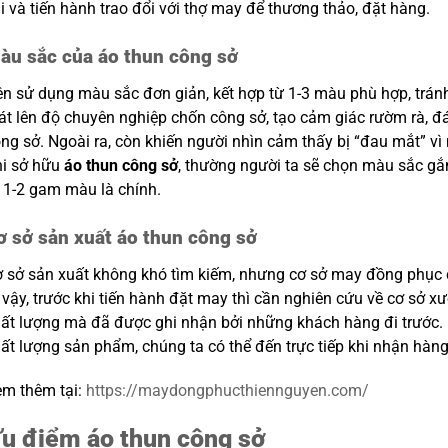
i và tiến hành trao đổi với thợ may để thương thảo, đặt hàng.
àu sắc của áo thun công sở
n sử dụng màu sắc đơn giản, kết hợp từ 1-3 màu phù hợp, trán
át lên độ chuyên nghiệp chốn công sở, tạo cảm giác rườm rà, đá
ng sở. Ngoài ra, còn khiến người nhìn cảm thấy bị “đau mắt” v
hi sở hữu
áo thun công sở
, thường người ta sẽ chọn màu sắc gắ
 1-2 gam màu là chính.
ơ sở sản xuất áo thun công sở
 sở sản xuất không khó tìm kiếm, nhưng cơ sở may đồng phục ch
 vậy, trước khi tiến hành đặt may thì cần nghiên cứu về cơ sở x
ất lượng mà đã được ghi nhận bởi những khách hàng đi trước.
ất lượng sản phẩm, chúng ta có thể đến trực tiếp khi nhận hàng
m thêm tại:
https://maydongphucthiennguyen.com/
u điểm áo thun công sở