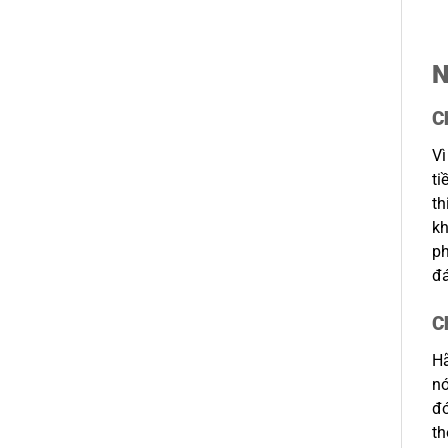
N
C
Vì
ti
th
kh
ph
đ
C
Hã
nó
đó
th