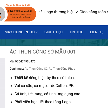
Miễn phí thiết kế may mẫu ✓ In-Thêu logo thương hiệu ✓ Giao
MAY ĐỒNG PHỤC
GIỚI THIỆU
TIN TỨC
LIÊN HỆ
ÁO THUN CÔNG SỞ MẪU 001
Mã:
976d7493b475
Danh mục:
Áo Thun Công Sở
,
Áo Thun Đồng Phục
Thiết kế riêng biệt tùy theo sở thích.
Vải cá sấu, cá mập, mè, Cotton, PE.
Cá tính, trẻ trung, có tính ứng dụng cao.
Phối viền họa tiết theo tông Logo.