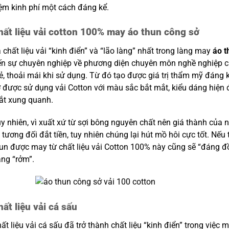
ệm kinh phí một cách đáng kể.
hất liệu vải cotton 100% may áo thun công sở
 chất liệu vải “kinh điển” và “lão làng” nhất trong làng may
áo t
n sự chuyên nghiệp về phương diện chuyên môn nghề nghiệp c
, thoải mái khi sử dụng. Từ đó tạo được giá trị thẩm mỹ đáng 
 được sử dụng vải Cotton với màu sắc bắt mắt, kiểu dáng hiện
ắt xung quanh.
y nhiên, vì xuất xứ từ sợi bông nguyên chất nên giá thành của
 tương đối đắt tiền, tuy nhiên chúng lại hút mồ hôi cực tốt. Nếu
un được may từ chất liệu vải Cotton 100% này cũng sẽ “đáng đồ
ng “rởm”.
hất liệu vải cá sấu
ất liệu vải cá sấu đã trở thành chất liệu “kinh điển” trong việc 