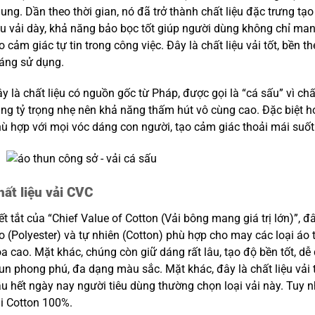
ung. Dần theo thời gian, nó đã trở thành chất liệu đặc trưng tạ
ệu vải dày, khả năng bảo bọc tốt giúp người dùng không chỉ ma
o cảm giác tự tin trong công việc. Đây là chất liệu vải tốt, bền
áng sử dụng.
y là chất liệu có nguồn gốc từ Pháp, được gọi là “cá sấu” vì chấ
ng tỷ trọng nhẹ nên khả năng thấm hút vô cùng cao. Đặc biệt hơ
ù hợp với mọi vóc dáng con người, tạo cảm giác thoải mái suốt 
hất liệu vải CVC
ết tắt của “Chief Value of Cotton (Vải bông mang giá trị lớn)”, đ
o (Polyester) và tự nhiên (Cotton) phù hợp cho may các loại áo 
a cao. Mặt khác, chúng còn giữ dáng rất lâu, tạo độ bền tốt, 
un phong phú, đa dạng màu sắc. Mặt khác, đây là chất liệu vải 
u hết ngày nay người tiêu dùng thường chọn loại vải này. Tuy 
i Cotton 100%.