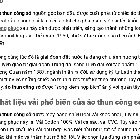
ở
 thun công sở
nguồn gốc ban đầu được xuất phát từ chiếc áo th
oạt đầu chúng chỉ là chiếc áo lót cho phái nam với cái tên khởi 
ồng phục
sau này dần được phát triển, sáng tạo thành những lo
ambuilding v.v… Đến năm 1950, nhờ sự tác động của điện ảnh 
ến.
ng cùng lúc đó là giai đoạn đất nước ta đang chịu ảnh hưởng 
uyển giao từ giai đoạn Trung đại sang Hiện đại với tác phẩm 
ọng Quản năm 1887, ngành in ấn ra đời, sử dụng ký tự Latin t
ại trừ việc những chiếc áo thun được thiết kế theo phương Tây
ay,
áo thun công sở
được “song kiếm hợp bích” ăn ý với quần tây
hất liệu vải phổ biến của áo thun công s
 thun công sở
được may bằng nhiều loại vải khác nhau, tuy nhi
ang phục này là: Vải Cotton 100%, Vải cá sấu, vải CVC. Tùy và
ọn lựa chất liệu vải phù hợp. Đặc biệt hầu như, tất cả chúng t
ác khi mặc và thấm hút mồ hôi tốt. Việc chọn lựa đúng sản phẩm 