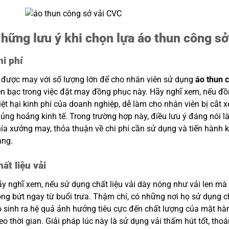
hững lưu ý khi chọn lựa áo thun công s
hi phí
 được may với số lượng lớn để cho nhân viên sử dụng
áo thun 
ền bạc trong việc đặt may đồng phục này. Hãy nghĩ xem, nếu đồ
iệt hại kinh phí của doanh nghiệp, dễ làm cho nhân viên bị cắt 
ủng hoảng kinh tế. Trong trường hợp này, điều lưu ý đáng nói 
ía xưởng may, thỏa thuận về chi phí cần sử dụng và tiến hành 
áng.
hất liệu vải
y nghĩ xem, nếu sử dụng chất liệu vải dày nóng như vải len mà 
ng bứt ngay từ buổi trưa. Thậm chí, có những nơi họ sử dụng chấ
 sinh ra hệ quả ảnh hưởng tiêu cực đến chất lượng của mặt hà
eo thời gian. Giải pháp lúc này là sử dụng vải thấm hút tốt, thoá