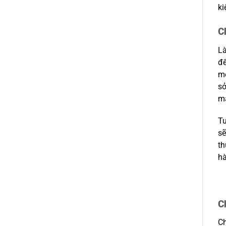
ki
C
Là
đế
mẻ
sở
m
Tu
sẽ
th
hà
C
Ch