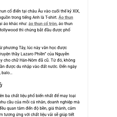
un cổ điển tại châu Âu vào cuối thế kỷ XIX,
nguồn trong tiếng Anh là T-shirt.
Áo thun
ại áo khác như:
áo thun cổ tròn
, áo thun
Hollywood thì chúng bắt đầu được phổ
từ phương Tây, lúc này văn học được
“Truyện thầy Lazaro Phiền” của Nguyễn
hay cho chữ Hán-Nôm đã cũ. Từ đó, không
 dần được du nhập vào đất nước. Đến ngày
, balo…
ở
ên ba chất liệu phổ biến nhất để may loại
o nhu cầu của mỗi cá nhân, doanh nghiệp mà
a đều quan tâm đến độ bền, giá thành, cảm
tương ứng với chất liệu vải sẽ giúp tiết