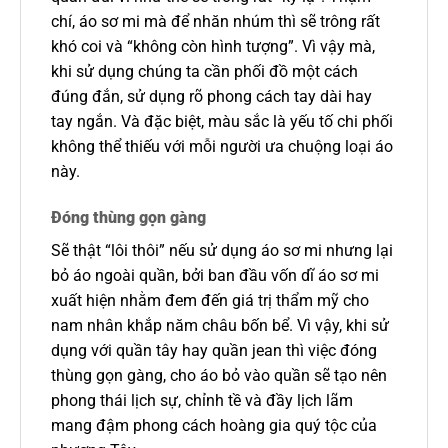
chí, áo sơ mi mà để nhăn nhúm thì sẽ trông rất
khó coi và “không còn hình tượng”. Vì vậy mà,
khi sử dụng chúng ta cần phối đồ một cách
đúng đắn, sử dụng rõ phong cách tay dài hay
tay ngắn. Và đặc biệt, màu sắc là yếu tố chi phối
không thể thiếu với mỗi người ưa chuộng loại áo
này.
Đóng thùng gọn gàng
Sẽ thật “lôi thôi” nếu sử dụng áo sơ mi nhưng lại
bỏ áo ngoài quần, bởi ban đầu vốn dĩ áo sơ mi
xuất hiện nhằm đem đến giá trị thẩm mỹ cho
nam nhân khắp năm châu bốn bể. Vì vậy, khi sử
dụng với quần tây hay quần jean thì việc đóng
thùng gọn gàng, cho áo bỏ vào quần sẽ tạo nên
phong thái lịch sự, chỉnh tề và đầy lịch lãm
mang đậm phong cách hoàng gia quý tộc của