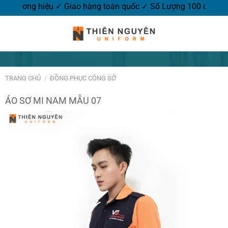
-Thêu logo thương hiệu ✓ Giao hàng toàn quốc ✓ Số Lượng 100 
TRANG CHỦ
/
ĐỒNG PHỤC CÔNG SỞ
ÁO SƠ MI NAM MẪU 07