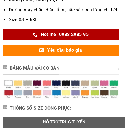
Đường may chắc chắn, tỉ mỉ, sắc sảo trên từng chi tiết.
Size XS – 6XL.
Hotline: 0938 2985 95
Yêu cầu báo giá
BẢNG MÀU VẢI CƠ BẢN
THÔNG SỐ SIZE ĐỒNG PHỤC:
HỖ TRỢ TRỰC TUYẾN