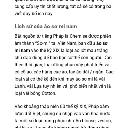
cung cấp uy tín chất lượng, tất cả sẽ có trong bài
viết đầy bổ ích này.
Lịch sử của áo sơ mi nam
Bắt nguồn từ tiếng Pháp là Chemise được phiên
âm thành “Sơ-mi” tại Việt Nam, ban đầu
áo sơ
mi nam
vào thế kỷ XIX là loại áo lót màu trắng
chủ đạo dùng để bao bọc cơ thể con người. Dần
theo thời gian, loại đồng phục này phát triển và
có cổ áo, các hàng cúc áo, tay áo dài / ngắn. Các
loại vải có thể kể đến khi may áo sơ mi là vải
Lanh, vải Lụa tuy nhiên vải phổ biến nhất vẫn là
loại vải bông Cotton.
Vào khoảng thập niên 80 thế kỷ XIX, Pháp xâm
lược đất Việt, chúng du nhập vào văn hóa nước
ta một số loại trang phục như Áo blouse, veston,
ghi lê v.v… trong đó không ngoại trừ đồng phục