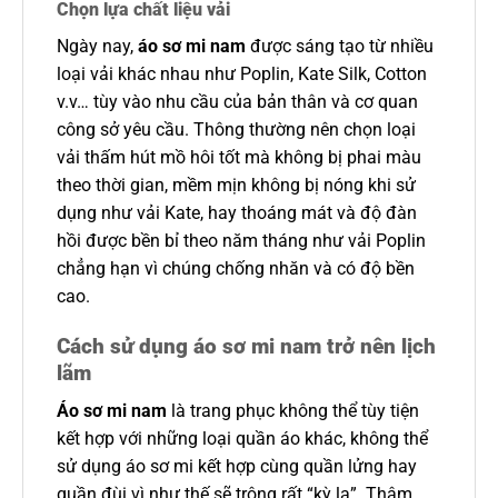
Chọn lựa chất liệu vải
Ngày nay,
áo sơ mi nam
được sáng tạo từ nhiều
loại vải khác nhau như Poplin, Kate Silk, Cotton
v.v… tùy vào nhu cầu của bản thân và cơ quan
công sở yêu cầu. Thông thường nên chọn loại
vải thấm hút mồ hôi tốt mà không bị phai màu
theo thời gian, mềm mịn không bị nóng khi sử
dụng như vải Kate, hay thoáng mát và độ đàn
hồi được bền bỉ theo năm tháng như vải Poplin
chẳng hạn vì chúng chống nhăn và có độ bền
cao.
Cách sử dụng áo sơ mi nam trở nên lịch
lãm
Áo sơ mi nam
là trang phục không thể tùy tiện
kết hợp với những loại quần áo khác, không thể
sử dụng áo sơ mi kết hợp cùng quần lửng hay
quần đùi vì như thế sẽ trông rất “kỳ lạ”. Thậm