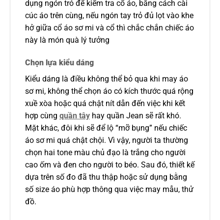
dụng ngón trỏ để kiểm tra cổ áo, bằng cách cài
cúc áo trên cùng, nếu ngón tay trỏ đủ lọt vào khe
hở giữa cổ áo sơ mi và cổ thì chắc chắn chiếc áo
này là món quà lý tưởng
Chọn lựa kiểu dáng
Kiểu dáng là điều không thể bỏ qua khi may áo
sơ mi, không thể chọn áo có kích thước quá rộng
xuề xòa hoặc quá chật nít dẫn đến việc khi kết
hợp cùng
quần tây
hay quần Jean sẽ rất khó.
Mặt khác, đôi khi sẽ để lộ “mỡ bụng” nếu chiếc
áo sơ mi quá chật chội. Vì vậy, người ta thường
chọn hai tone màu chủ đạo là trắng cho người
cao ốm và đen cho người to béo. Sau đó, thiết kế
dựa trên số đo đã thu thập hoặc sử dụng bằng
số size áo phù hợp thông qua việc may mẫu, thử
đồ.