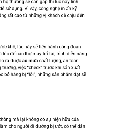
h họ thường sẽ cần gấp thì lúc này linh
ễ sử dụng. Vì vậy, công nghệ in ấn kỹ
ăng rất cao từ những vị khách dễ chịu đến
được khô, lúc này sẽ tiến hành công đoạn
lúc để các thợ may trổ tài, trình diễn năng
cho ra được
áo mưa
chất lượng, an toàn
ị trường, việc “check” trước khi sản xuất
ọc bỏ hàng bị “lỗi”, những sản phẩm đạt sẽ
 thông mà lại không có sự hiện hữu của
 làm cho người đi đường bị ướt, có thể dẫn