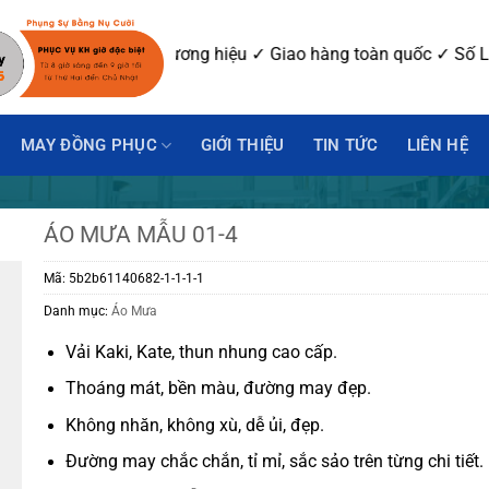
ay mẫu ✓ In-Thêu logo thương hiệu ✓ Giao hàng toàn quốc ✓ S
MAY ĐỒNG PHỤC
GIỚI THIỆU
TIN TỨC
LIÊN HỆ
ÁO MƯA MẪU 01-4
Mã:
5b2b61140682-1-1-1-1
Danh mục:
Áo Mưa
Vải Kaki, Kate, thun nhung cao cấp.
Thoáng mát, bền màu, đường may đẹp.
Không nhăn, không xù, dễ ủi, đẹp.
Đường may chắc chắn, tỉ mỉ, sắc sảo trên từng chi tiết.