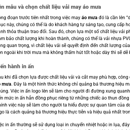
ên mẫu và chọn chất liệu vải may áo mưa
ng đoạn trước tiên nhất trong việc may
áo mưa
đó là cần lên 
ục này, chúng có thể là do khách hàng tự sáng tạo, cung cấp h
nh thỏa thuận trao đổi. Sau đó, chọn lựa một số chất liệu vải 
m bảo chất lượng khi hoàn thành, chúng có thể là vải nhựa PVC
ng quan trọng, vì chất liệu vải sẽ quyết định đến chất lượng c
n ngoài khi trời mưa mà không thấm hút tốt hoặc dày thì sẽ dễ 
iến hành in ấn
u khi đã chọn lựa được chất liệu vải và cắt may phù hợp, công 
o mưa
. Đây là một hình thức không chỉ quảng bá thương hiệu 
úng. Việc in ấn logo lên sẽ làm cho người đi đường xung quanh 
n mức in ấn hẳn đồng phục riêng từ những chiếc áo thun đồng 
ính việc này sẽ làm cho người ta hiểu được sự quan tâm của d
go là cách quảng bá thương hiệu thực tiễn và hiệu quả nhất tro
ệc in ấn thường sẽ sử dụng loại in chuyển nhiệt hoặc in lụa, đây