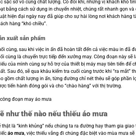
c sặc sỡ vô cùng chất lượng. Có đôi khi, những vị khách khó tín
ạt bằng cách sử dụng in chuyển nhiệt, chúng rất nhanh gọn và d
uật hiện đại ngày nay đã giúp cho sự hài lòng nơi khách hàng t
ách hàng “khó chiều”.
ản xuất sản phẩm
ối cùng, sau khi việc in ấn đã hoàn tất đến cả việc màu in đã 
ối cùng là chuyển trực tiếp đến xưởng may. Công đoạn này sẽ là 
iếu của mình cùng sự hỗ trợ của thiết bị máy may tiên tiến để 
ất. Sau đó, sẽ qua khâu kiểm tra cuối cùng trước khi “ra mắt” th
o gồm chất lượng in ấn, từng đường chỉ nét thêu sẽ góp phần l
ợc tiến hành đóng gói và cho “chào hàng” với thị trường.
ẽ như thế nào nếu thiếu áo mưa
 thật là “kinh khủng” nếu chúng ta ra đường hay tham gia giao
hiếc
áo mưa
, việc thiếu vắng đi chúng đặc biệt vào mùa mưa sẽ