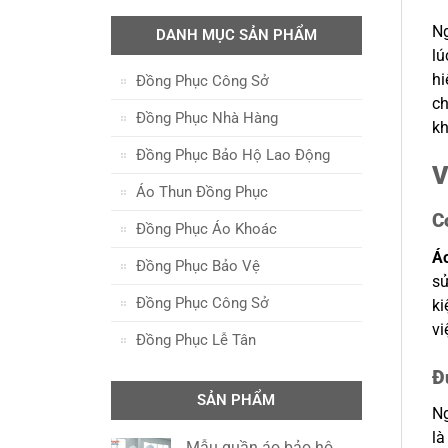
Ng
DANH MỤC SẢN PHẨM
lú
hi
Đồng Phục Công Sở
ch
Đồng Phục Nhà Hàng
kh
Đồng Phục Bảo Hộ Lao Động
V
Áo Thun Đồng Phục
C
Đồng Phục Áo Khoác
Á
Đồng Phục Bảo Vệ
sử
Đồng Phục Công Sở
ki
vi
Đồng Phục Lễ Tân
Đ
SẢN PHẨM
Ng
là
Mẫu quần áo bảo hộ