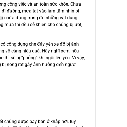
ng công việc và an toàn sức khỏe. Chưa
i đi đường, mưa tạt vào làm tầm nhìn bị
lô
chứa đựng trong đó những vật dụng
g mưa thì đều sẽ khiến cho chúng bị ướt,
n có công dụng che đậy yên xe đỡ bị ánh
ng vô cùng hiệu quả. Hãy nghĩ xem, nếu
he thì sẽ bị “phỏng” khi ngồi lên yên. Vì vậy,
ng bị nóng rát gây ảnh hưởng đến người
ết chúng được bày bán ở khắp nơi, tuy