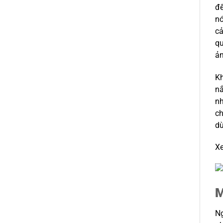
đế
nó
cả
qu
ản
Kh
nắ
nh
c
d
X
M
Ng