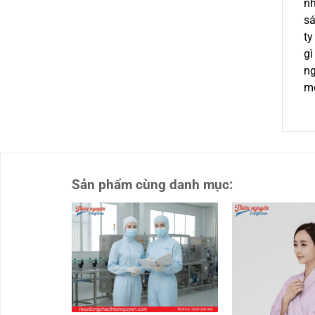
nh
sá
ty
gì
ng
mộ
Sản phẩm cùng danh mục: