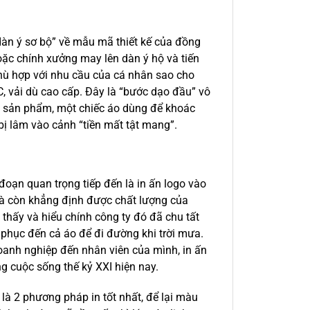
“dàn ý sơ bộ” về mẫu mã thiết kế của đồng
oặc chính xưởng may lên dàn ý hộ và tiến
phù hợp với nhu cầu của cá nhân sao cho
, vải dù cao cấp. Đây là “bước dạo đầu” vô
ủa sản phẩm, một chiếc áo dùng để khoác
bị lâm vào cảnh “tiền mất tật mang”.
đoạn quan trọng tiếp đến là in ấn logo vào
mà còn khẳng định được chất lượng của
thấy và hiểu chính công ty đó đã chu tất
phục đến cả áo để đi đường khi trời mưa.
oanh nghiệp đến nhân viên của mình, in ấn
ng cuộc sống thế kỷ XXI hiện nay.
 là 2 phương pháp in tốt nhất, để lại màu