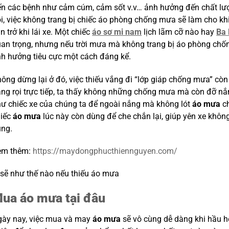
n các bệnh như cảm cúm, cảm sốt v.v… ảnh hưởng đến chất lượ
i, việc không trang bị chiếc áo phòng chống mưa sẽ làm cho kh
n trở khi lái xe. Một chiếc
áo sơ mi nam
lịch lãm cỡ nào hay
Ba 
an trọng, nhưng nếu trời mưa mà không trang bị áo phòng chốn
h hưởng tiêu cực một cách đáng kể.
ông dừng lại ở đó, việc thiếu vắng đi “lớp giáp chống mưa” cò
ng rọi trực tiếp, ta thấy không những chống mưa mà còn đỡ nắ
ư chiếc xe của chúng ta để ngoài nắng mà không lót
áo mưa
c
hiếc
áo mưa
lúc này còn dùng để che chắn lại, giúp yên xe khô
ùng.
em thêm:
https://maydongphucthiennguyen.com/
ua áo mưa tại đâu
ày nay, việc mua và may
áo mưa
sẽ vô cùng dễ dàng khi hầu h