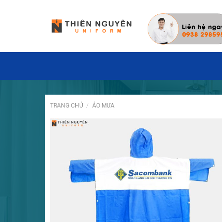
Đặt hàng hôm nay ✓ Miễn phí thiết kế m
TRANG CHỦ
/
ÁO MƯA