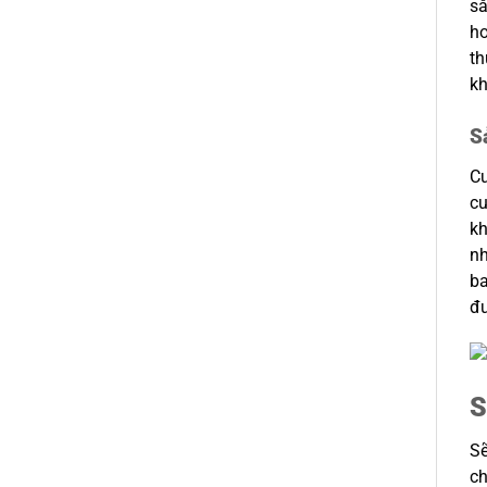
sắ
ho
th
kh
S
Cu
cu
kh
nh
ba
đư
S
Sẽ
c