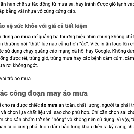
ần hạn chế sự tác động từ mưa sa, hay tránh được gió lạnh và
áp bằng vải nhựa vô cùng cứng cáp.
ảo vệ sức khỏe với giá cả tiết kiệm
ử dụng
áo mưa
để quảng bá thương hiệu nhìn chung không chỉ ti
n thường nói “thật” lúc nào cũng hơn “ảo”. Việc in ấn logo lên c
ệc sử dụng chạy quảng cáo mạng xã hội hay Google. Không dừng
ống được rét, trúng gió, trúng mưa hay các bệnh cảm cúm, cảm s
a rơi không ngớt.
ác công đoạn may áo mưa
 cho ra được chiếc
áo mưa
an toàn, chất lượng, người ta phải 
 và chọn lựa chất liệu vải sao cho phù hợp. Chỉ cần chọn sai chất
m cho sản phẩm trở nên “hỏng” và không nên sử dụng. Vì vậy, 
ạn cuối cùng phải luôn đảm bảo từng khâu diễn ra kỹ càng, ch