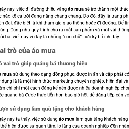
ày nay, việc đi đường thiếu vắng
áo mưa
sẽ trở thành một thác
c nào kể cả trời đang nắng chang chang. Do đó, đây là trang ph
ện đại, đặc biệt là khi tham gia giao thông hoặc đi đường. Để tì
úng. Cũng như quy trình cho ra mắt sản phẩm và một vài thông 
ỏi bài viết này vì đây là những “con chữ” cực kỳ bổ ích đấy.
ai trò của áo mưa
ó vai trò giúp quảng bá thương hiệu
o mưa
sử dụng theo dạng đồng phục, được in ấn và cấp phát c
 dụng là là một hình thức marketing chuyên nghiệp, hiện đại và t
ệm chi phí một cách đáng kể nên được nhiều doanh nghiệp chọn 
ệc quảng bá được thực tiễn hơn bao giờ hết, dễ dàng tiếp cận vớ
ược sử dụng làm quà tặng cho khách hàng
ày nay ta thấy, việc sử dụng
áo mưa
làm quà tặng khách hàng 
 thể hiện được sự quan tâm, lo lắng của doanh nghiệp đến nhâ