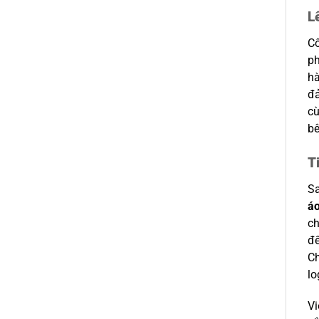
L
Cô
ph
hà
đả
cù
bê
T
Sa
á
ch
đế
Ch
lo
Vi