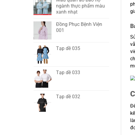
ph
ngành thực phẩm màu
gi
xanh nhạt
Đồng Phục Bệnh Viện
B
001
S
vẫ
Tạp dề 035
vi
ch
mư
Tạp dề 033
C
Tạp dề 032
Để
kế
là
đo